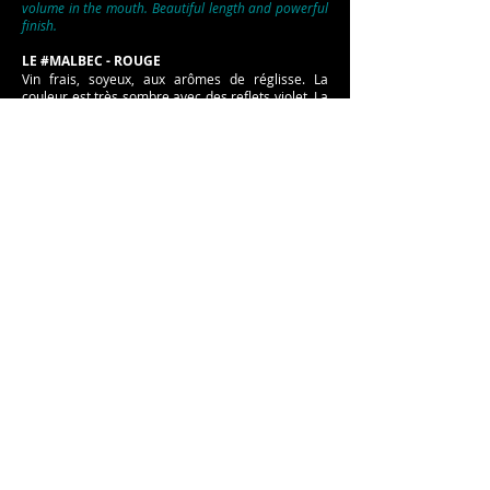
volume in the mouth. Beautiful length and powerful
finish.
LE #MALBEC - ROUGE
Vin frais, soyeux, aux arômes de réglisse. La
couleur est très sombre avec des reflets violet. La
bouche est ample et granuleuse. La fin de bouche
est épicée.
Fresh, silky wine, with aromas of smooth. The color
is very dark with purple reflections. The mouth is full
and grainy. The finish is spicy.